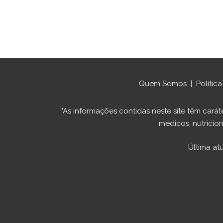
Quem Somos
|
Polític
"As informações contidas neste site têm ca
médicos, nutricion
Última at