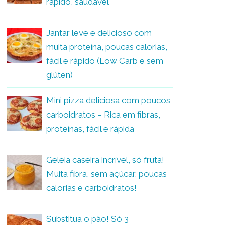
rápido, saudável
Jantar leve e delicioso com
muita proteína, poucas calorias,
fácil e rápido (Low Carb e sem
glúten)
Mini pizza deliciosa com poucos
carboidratos – Rica em fibras,
proteínas, fácil e rápida
Geleia caseira incrível, só fruta!
Muita fibra, sem açúcar, poucas
calorias e carboidratos!
Substitua o pão! Só 3