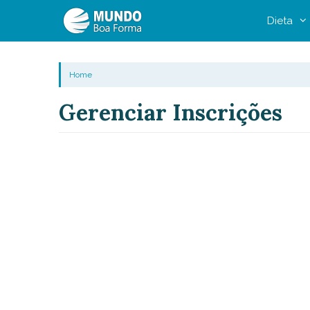
Pular
Dieta
para
o
conteúdo
Home
Gerenciar Inscrições