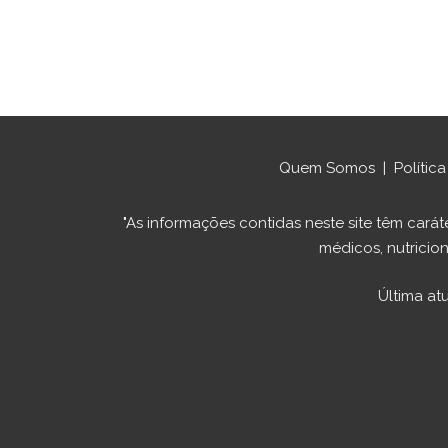
Quem Somos
|
Polític
"As informações contidas neste site têm ca
médicos, nutricion
Última at