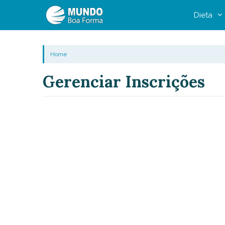
Pular
Dieta
para
o
conteúdo
Home
Gerenciar Inscrições