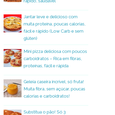
rápido, saudável
Jantar leve e delicioso com
muita proteína, poucas calorias,
fácil e rápido (Low Carb e sem
glúten)
Mini pizza deliciosa com poucos
carboidratos – Rica em fibras,
proteínas, fácil e rápida
Geleia caseira incrível, só fruta!
Muita fibra, sem açúcar, poucas
calorias e carboidratos!
Substitua o pão! Só 3