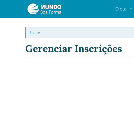
Pular
Dieta
para
o
conteúdo
Home
Gerenciar Inscrições