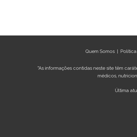
Quem Somos
|
Polític
"As informações contidas neste site têm ca
médicos, nutricion
Última at