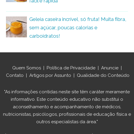
fácil e rápida
Geleia caseira incrível, só fruta! Muita fibra,
sem açúcar, poucas calorias e
carboidratos!
Quem Somos
|
Política de Privacidade
|
Anuncie
|
Contato
|
Artigos por Assunto
|
Qualidade do Conteúdo
"As informações contidas neste site têm caráter meramente
informativo. Este conteúdo educativo não substitui o
aconselhamento e acompanhamento de médicos,
nutricionistas, psicólogos, profissionais de educação física e
outros especialistas da área."