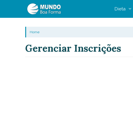
Pular
Dieta
para
o
conteúdo
Home
Gerenciar Inscrições