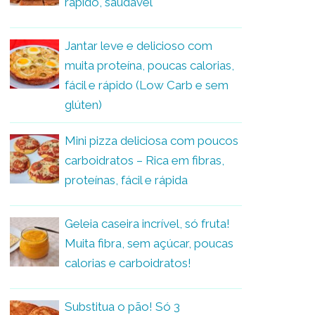
rápido, saudável
Jantar leve e delicioso com
muita proteína, poucas calorias,
fácil e rápido (Low Carb e sem
glúten)
Mini pizza deliciosa com poucos
carboidratos – Rica em fibras,
proteínas, fácil e rápida
Geleia caseira incrível, só fruta!
Muita fibra, sem açúcar, poucas
calorias e carboidratos!
Substitua o pão! Só 3