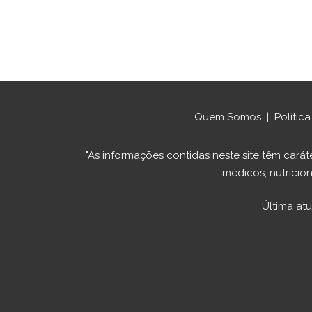
Quem Somos
|
Polític
"As informações contidas neste site têm ca
médicos, nutricion
Última at