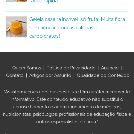
fácil e rápida
Geleia caseira incrível, só fruta! Muita fibra,
sem açúcar, poucas calorias e
carboidratos!
Quem Somos
|
Política de Privacidade
|
Anuncie
|
Contato
|
Artigos por Assunto
|
Qualidade do Conteúdo
"As informações contidas neste site têm caráter meramente
informativo. Este conteúdo educativo não substitui o
aconselhamento e acompanhamento de médicos,
nutricionistas, psicólogos, profissionais de educação física e
outros especialistas da área."