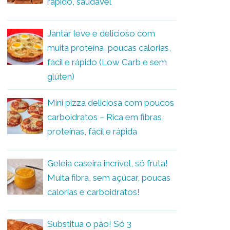
rápido, saudável
Jantar leve e delicioso com
muita proteína, poucas calorias,
fácil e rápido (Low Carb e sem
glúten)
Mini pizza deliciosa com poucos
carboidratos – Rica em fibras,
proteínas, fácil e rápida
Geleia caseira incrível, só fruta!
Muita fibra, sem açúcar, poucas
calorias e carboidratos!
Substitua o pão! Só 3