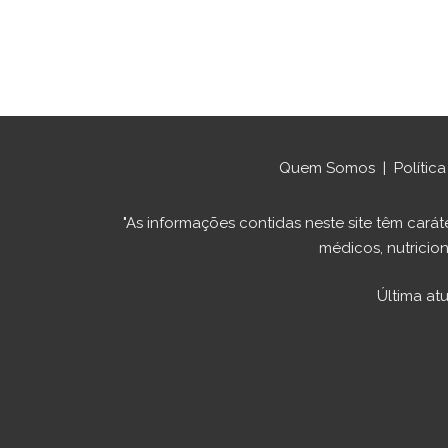
Quem Somos
|
Polític
"As informações contidas neste site têm ca
médicos, nutricion
Última at