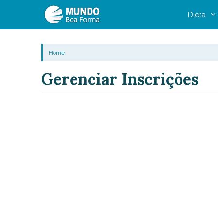
Pular
Dieta
para
o
conteúdo
Home
Gerenciar Inscrições