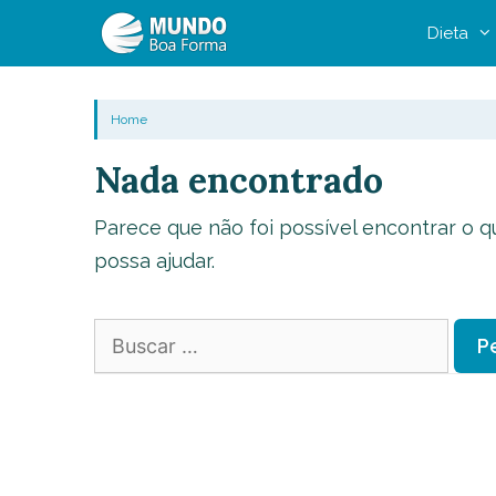
Pular
Dieta
para
o
conteúdo
Home
Nada encontrado
Parece que não foi possível encontrar o 
possa ajudar.
Pesquisar
por: