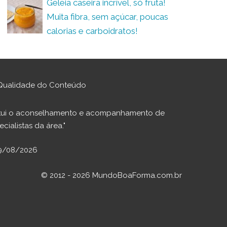
Geleia caseira incrível, só fruta!
Muita fibra, sem açúcar, poucas
calorias e carboidratos!
Qualidade do Conteúdo
stitui o aconselhamento e acompanhamento de
cialistas da área."
 09/08/2026
© 2012 - 2026 MundoBoaForma.com.br