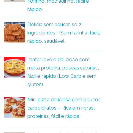
Fofinho, molhadinho, fácil e
rápido
Delícia sem açúcar, só 2
ingredientes – Sem farinha, fácil,
rápido, saudável
Jantar leve e delicioso com
muita proteína, poucas calorias,
fácil e rápido (Low Carb e sem
glúten)
Mini pizza deliciosa com poucos
carboidratos – Rica em fibras,
proteínas, fácil e rápida