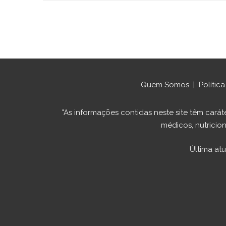
Quem Somos
|
Polític
"As informações contidas neste site têm ca
médicos, nutricion
Última at