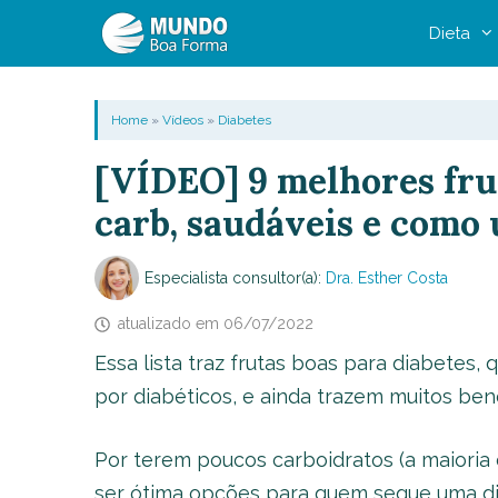
Pular
Dieta
para
o
conteúdo
Home
»
Vídeos
»
Diabetes
[VÍDEO] 9 melhores fru
carb, saudáveis e como 
Especialista consultor(a):
Dra. Esther Costa
atualizado em
06/07/2022
Essa lista traz frutas boas para diabete
por diabéticos, e ainda trazem muitos bene
Por terem poucos carboidratos (a maioria 
ser ótima opções para quem segue uma die