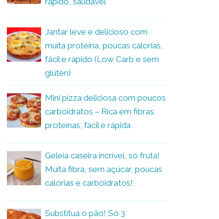
rápido, saudável
Jantar leve e delicioso com
muita proteína, poucas calorias,
fácil e rápido (Low Carb e sem
glúten)
Mini pizza deliciosa com poucos
carboidratos – Rica em fibras,
proteínas, fácil e rápida
Geleia caseira incrível, só fruta!
Muita fibra, sem açúcar, poucas
calorias e carboidratos!
Substitua o pão! Só 3