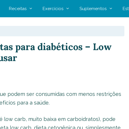
Receitas
Exercícios
Suplementos
Est
tas para diabéticos – Low
usar
s, que podem ser consumidas com menos restrições
fícios para a saúde.
é low carb, muito baixa em carboidratos), pode
ta low carb, dieta cetogênica ou, simplesmente,