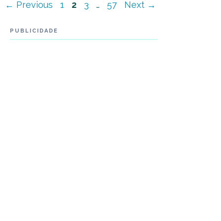
Navegação
Page
Page
Page
Page
←
Previous
1
2
3
…
57
Next
→
de
PUBLICIDADE
post