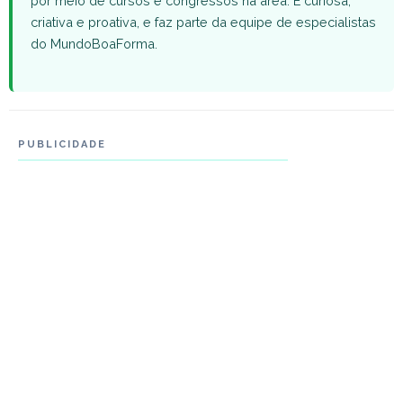
por meio de cursos e congressos na área. É curiosa,
criativa e proativa, e faz parte da equipe de especialistas
do MundoBoaForma.
PUBLICIDADE