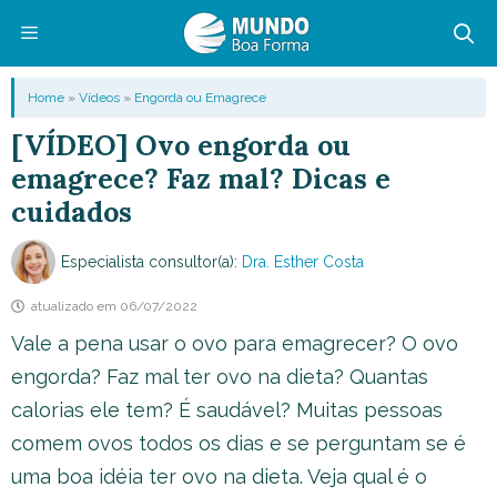
Pular
para
o
Menu
Home
»
Vídeos
»
Engorda ou Emagrece
conteúdo
[VÍDEO] Ovo engorda ou
emagrece? Faz mal? Dicas e
cuidados
Especialista consultor(a):
Dra. Esther Costa
atualizado em
06/07/2022
Vale a pena usar o ovo para emagrecer? O ovo
engorda? Faz mal ter ovo na dieta? Quantas
calorias ele tem? É saudável? Muitas pessoas
comem ovos todos os dias e se perguntam se é
uma boa idéia ter ovo na dieta. Veja qual é o