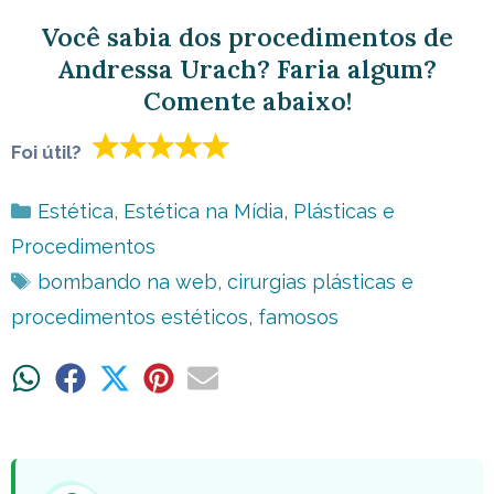
Você sabia dos procedimentos de
Andressa Urach? Faria algum?
Comente abaixo!
Foi útil?
Categorias
Estética
,
Estética na Mídia
,
Plásticas e
Procedimentos
Tags
bombando na web
,
cirurgias plásticas e
procedimentos estéticos
,
famosos
Share
Share
Share
Share
Share
on
on
on
on
on
WhatsApp
Facebook
X
Pinterest
Email
(Twitter)