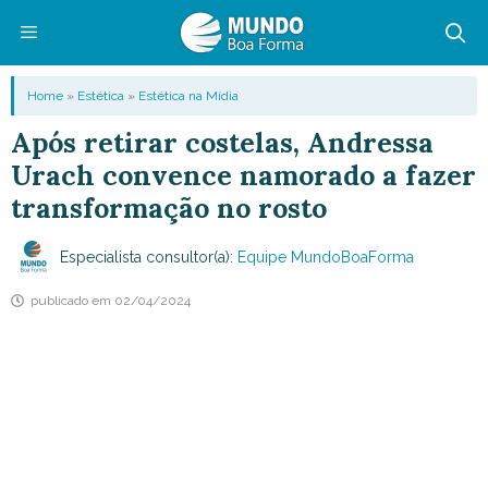
Pular
para
o
Menu
Home
»
Estética
»
Estética na Mídia
conteúdo
Após retirar costelas, Andressa
Urach convence namorado a fazer
transformação no rosto
Especialista consultor(a):
Equipe MundoBoaForma
publicado em
02/04/2024