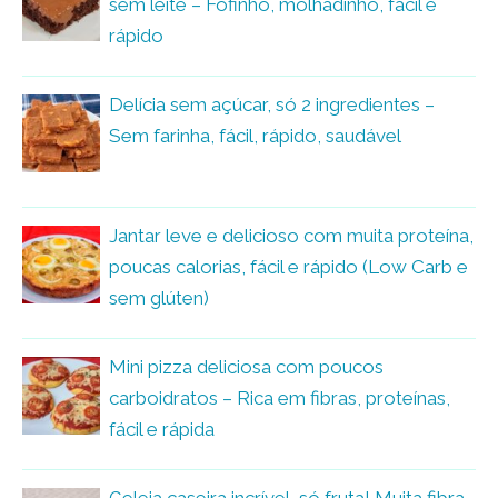
sem leite – Fofinho, molhadinho, fácil e
rápido
Delícia sem açúcar, só 2 ingredientes –
Sem farinha, fácil, rápido, saudável
Jantar leve e delicioso com muita proteína,
poucas calorias, fácil e rápido (Low Carb e
sem glúten)
Mini pizza deliciosa com poucos
carboidratos – Rica em fibras, proteínas,
fácil e rápida
Geleia caseira incrível, só fruta! Muita fibra,