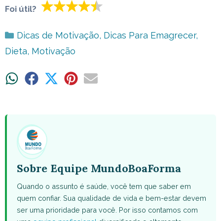
Foi útil?
Categorias
Dicas de Motivação
,
Dicas Para Emagrecer
,
Dieta
,
Motivação
Share
Share
Share
Share
Share
on
on
on
on
on
WhatsApp
Facebook
X
Pinterest
Email
(Twitter)
Sobre Equipe MundoBoaForma
Quando o assunto é saúde, você tem que saber em
quem confiar. Sua qualidade de vida e bem-estar devem
ser uma prioridade para você. Por isso contamos com