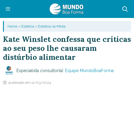
Pular
para
o
Menu
Home
»
Estética
»
Estética na Mídia
conteúdo
Kate Winslet confessa que críticas
ao seu peso lhe causaram
distúrbio alimentar
Especialista consultor(a):
Equipe MundoBoaForma
publicado em
11/03/2024