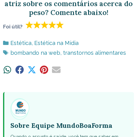
atriz sobre os comentários acerca do
peso? Comente abaixo!
Foi útil?
Categorias
Estética
,
Estética na Mídia
Tags
bombando na web
,
transtornos alimentares
Share
Share
Share
Share
Share
on
on
on
on
on
WhatsApp
Facebook
X
Pinterest
Email
(Twitter)
Sobre Equipe MundoBoaForma
Quando o assunto é saúde, você tem que saber em