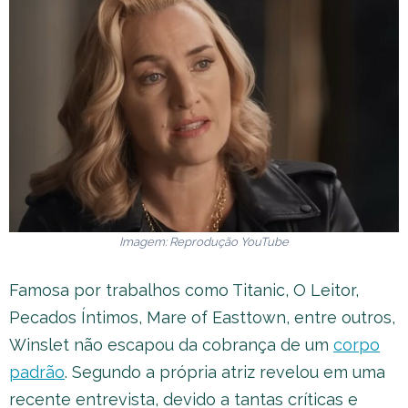
Imagem: Reprodução YouTube
Famosa por trabalhos como Titanic, O Leitor,
Pecados Íntimos, Mare of Easttown, entre outros,
Winslet não escapou da cobrança de um
corpo
padrão
. Segundo a própria atriz revelou em uma
recente entrevista, devido a tantas críticas e