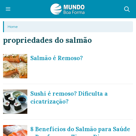
Pular
para
o
Menu
Home
conteúdo
propriedades do salmão
Salmão é Remoso?
Sushi é remoso? Dificulta a
cicatrização?
8 Benefícios do Salmão para Saúde