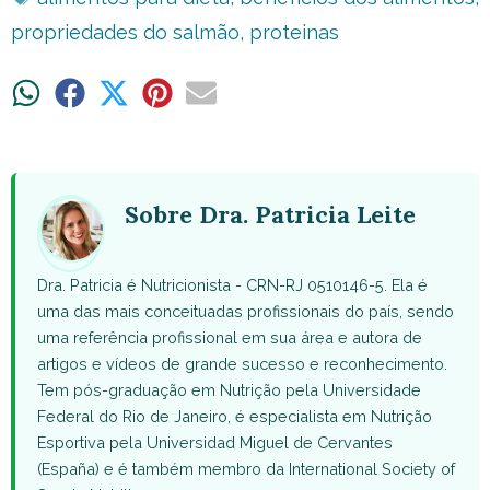
propriedades do salmão
,
proteinas
Share
Share
Share
Share
Share
on
on
on
on
on
WhatsApp
Facebook
X
Pinterest
Email
(Twitter)
Sobre Dra. Patricia Leite
Dra. Patricia é Nutricionista - CRN-RJ 0510146-5. Ela é
uma das mais conceituadas profissionais do país, sendo
uma referência profissional em sua área e autora de
artigos e vídeos de grande sucesso e reconhecimento.
Tem pós-graduação em Nutrição pela Universidade
Federal do Rio de Janeiro, é especialista em Nutrição
Esportiva pela Universidad Miguel de Cervantes
(España) e é também membro da International Society of