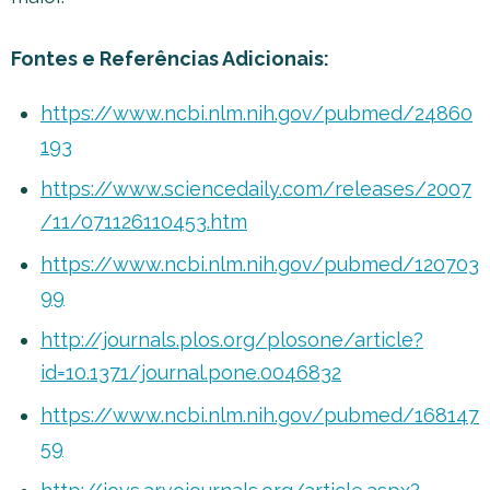
Fontes e Referências Adicionais:
https://www.ncbi.nlm.nih.gov/pubmed/24860
193
https://www.sciencedaily.com/releases/2007
/11/071126110453.htm
https://www.ncbi.nlm.nih.gov/pubmed/120703
99
http://journals.plos.org/plosone/article?
id=10.1371/journal.pone.0046832
https://www.ncbi.nlm.nih.gov/pubmed/168147
59