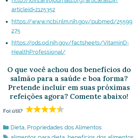
http://iovs.arvojournals.org/article.aspx?
articleid=2125352
https://www.ncbi.nlm.nih.gov/pubmed/25599
275
https://ods.od.nih.gov/factsheets/VitaminD-
HealthProfessional/
O que você achou dos benefícios do
salmão para a saúde e boa forma?
Pretende incluir em suas próximas
refeições agora? Comente abaixo!
Foi útil?
Categorias
Dieta
,
Propriedades dos Alimentos
Tags
alimentos para dieta
,
benefícios dos alimentos
,