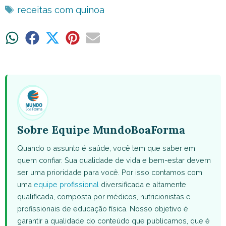
Tags
receitas com quinoa
Share
Share
Share
Share
Share
on
on
on
on
on
WhatsApp
Facebook
X
Pinterest
Email
(Twitter)
Sobre Equipe MundoBoaForma
Quando o assunto é saúde, você tem que saber em
quem confiar. Sua qualidade de vida e bem-estar devem
ser uma prioridade para você. Por isso contamos com
uma
equipe profissional
diversificada e altamente
qualificada, composta por médicos, nutricionistas e
profissionais de educação física. Nosso objetivo é
garantir a qualidade do conteúdo que publicamos, que é