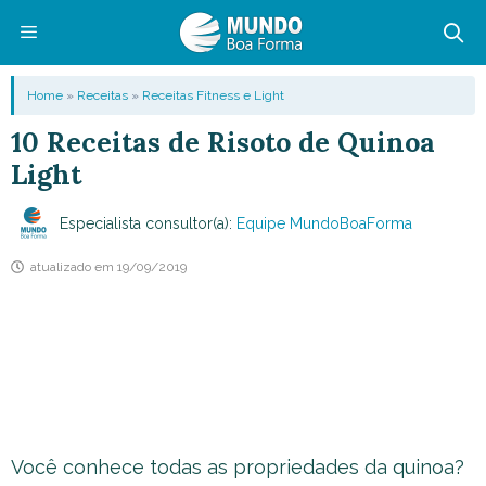
Pular
para
o
Menu
Home
»
Receitas
»
Receitas Fitness e Light
conteúdo
10 Receitas de Risoto de Quinoa
Light
Especialista consultor(a):
Equipe MundoBoaForma
atualizado em
19/09/2019
Você conhece todas as propriedades da quinoa?