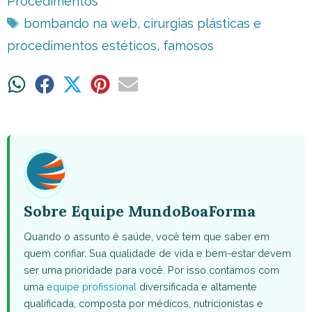
Procedimentos
Tags
bombando na web
,
cirurgias plásticas e
procedimentos estéticos
,
famosos
Share
Share
Share
Share
Share
on
on
on
on
on
WhatsApp
Facebook
X
Pinterest
Email
(Twitter)
Sobre Equipe MundoBoaForma
Quando o assunto é saúde, você tem que saber em
quem confiar. Sua qualidade de vida e bem-estar devem
ser uma prioridade para você. Por isso contamos com
uma
equipe profissional
diversificada e altamente
qualificada, composta por médicos, nutricionistas e