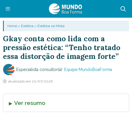
Pular
para
o
Menu
Home
»
Estética
»
Estética na Mídia
conteúdo
Gkay conta como lida com a
pressão estética: “Tenho tratado
essa distorção de imagem forte”
Especialista consultor(a):
Equipe MundoBoaForma
atualizado em
20/07/2026
Ver resumo