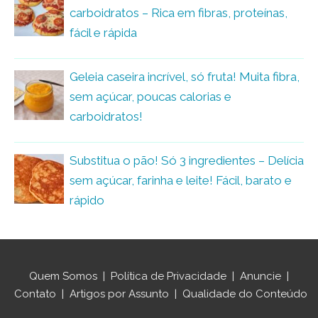
carboidratos – Rica em fibras, proteínas,
fácil e rápida
Geleia caseira incrível, só fruta! Muita fibra,
sem açúcar, poucas calorias e
carboidratos!
Substitua o pão! Só 3 ingredientes – Delícia
sem açúcar, farinha e leite! Fácil, barato e
rápido
Quem Somos
|
Política de Privacidade
|
Anuncie
|
Contato
|
Artigos por Assunto
|
Qualidade do Conteúdo