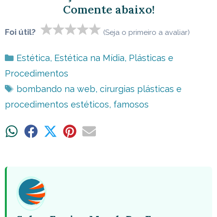
Comente abaixo!
Foi útil?
(Seja o primeiro a avaliar)
Categorias
Estética
,
Estética na Mídia
,
Plásticas e
Procedimentos
Tags
bombando na web
,
cirurgias plásticas e
procedimentos estéticos
,
famosos
Share
Share
Share
Share
Share
on
on
on
on
on
WhatsApp
Facebook
X
Pinterest
Email
(Twitter)