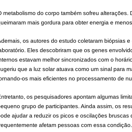
 metabolismo do corpo também sofreu alterações. Du
ueimaram mais gordura para obter energia e menos 
demais, os autores do estudo coletaram biópsias e
aboratório. Eles descobriram que os genes envolvid
nternos estavam melhor sincronizados com o horário 
ugeriu que a luz solar atuava como um sinal para ma
ornando-os mais eficientes no processamento de nut
Entretanto, os pesquisadores apontam algumas limi
equeno grupo de participantes. Ainda assim, os res
ode ajudar a reduzir os picos e oscilações brusca
frequentemente afetam pessoas com essa condição.