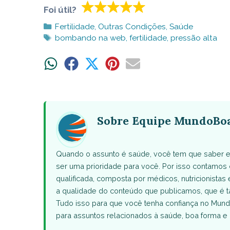
Foi útil?
Categorias
Fertilidade
,
Outras Condições
,
Saúde
Tags
bombando na web
,
fertilidade
,
pressão alta
Share
Share
Share
Share
Share
on
on
on
on
on
WhatsApp
Facebook
X
Pinterest
Email
(Twitter)
Sobre Equipe MundoBo
Quando o assunto é saúde, você tem que saber e
ser uma prioridade para você. Por isso contamo
qualificada, composta por médicos, nutricionistas 
a qualidade do conteúdo que publicamos, que 
Tudo isso para que você tenha confiança no Mund
para assuntos relacionados à saúde, boa forma e 