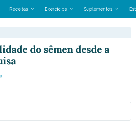
Receitas
Exercícios
Suplementos
Est
alidade do sêmen desde a
uisa
a