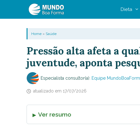
Pular
Dieta
para
o
conteúdo
Home
»
Saúde
Pressão alta afeta a qu
juventude, aponta pesq
Especialista consultor(a):
Equipe MundoBoaForm
atualizado em
17/07/2026
Ver resumo