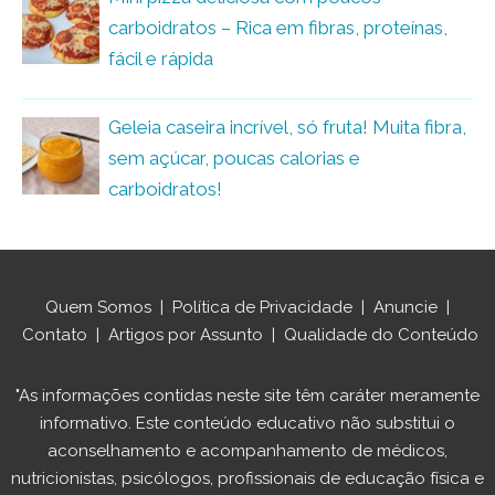
carboidratos – Rica em fibras, proteínas,
fácil e rápida
Geleia caseira incrível, só fruta! Muita fibra,
sem açúcar, poucas calorias e
carboidratos!
Quem Somos
|
Política de Privacidade
|
Anuncie
|
Contato
|
Artigos por Assunto
|
Qualidade do Conteúdo
"As informações contidas neste site têm caráter meramente
informativo. Este conteúdo educativo não substitui o
aconselhamento e acompanhamento de médicos,
nutricionistas, psicólogos, profissionais de educação física e