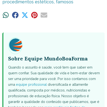
procedimentos estéticos
,
famosos
Share
Share
Share
Share
Share
on
on
on
on
on
WhatsApp
Facebook
X
Pinterest
Email
(Twitter)
Sobre Equipe MundoBoaForma
Quando o assunto é saúde, você tem que saber em
quem confiar. Sua qualidade de vida e bem-estar devem
ser uma prioridade para você. Por isso contamos com
uma
equipe profissional
diversificada e altamente
qualificada, composta por médicos, nutricionistas e
profissionais de educação física. Nosso objetivo é
garantir a qualidade do conteúdo que publicamos, que é