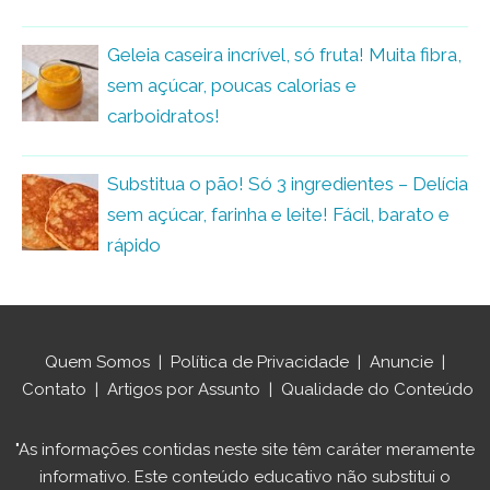
Geleia caseira incrível, só fruta! Muita fibra,
sem açúcar, poucas calorias e
carboidratos!
Substitua o pão! Só 3 ingredientes – Delícia
sem açúcar, farinha e leite! Fácil, barato e
rápido
Quem Somos
|
Política de Privacidade
|
Anuncie
|
Contato
|
Artigos por Assunto
|
Qualidade do Conteúdo
"As informações contidas neste site têm caráter meramente
informativo. Este conteúdo educativo não substitui o