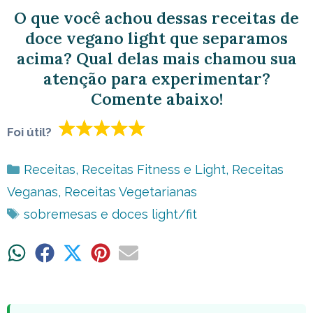
O que você achou dessas receitas de
doce vegano light que separamos
acima? Qual delas mais chamou sua
atenção para experimentar?
Comente abaixo!
Foi útil?
Categorias
Receitas
,
Receitas Fitness e Light
,
Receitas
Veganas
,
Receitas Vegetarianas
Tags
sobremesas e doces light/fit
Share
Share
Share
Share
Share
on
on
on
on
on
WhatsApp
Facebook
X
Pinterest
Email