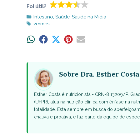
Foi útil?
Categorias
Intestino
,
Saúde
,
Saúde na Mídia
Tags
vermes
Share
Share
Share
Share
Share
on
on
on
on
on
WhatsApp
Facebook
X
Pinterest
Email
(Twitter)
Sobre Dra. Esther Costa
Esther Costa é nutricionista - CRN-8 13209/P. Gr
(UFPR), atua na nutrição clínica com ênfase na nut
totalidade. Está sempre em busca do aperfeiçoam
criativa e proativa, e faz parte da equipe de esp