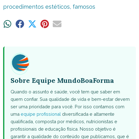
procedimentos estéticos
,
famosos
Share
Share
Share
Share
Share
on
on
on
on
on
WhatsApp
Facebook
X
Pinterest
Email
(Twitter)
Sobre Equipe MundoBoaForma
Quando o assunto é saúde, você tem que saber em
quem confiar. Sua qualidade de vida e bem-estar devem
ser uma prioridade para você. Por isso contamos com
uma
equipe profissional
diversificada e altamente
qualificada, composta por médicos, nutricionistas e
profissionais de educação física. Nosso objetivo é
garantir a qualidade do conteúdo que publicamos, que é