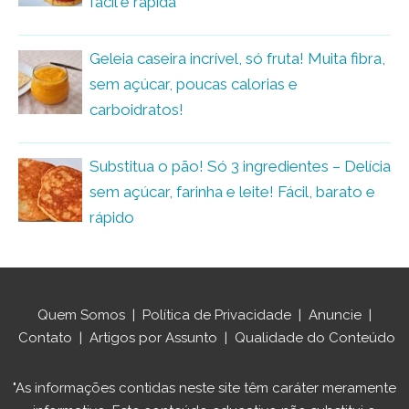
fácil e rápida
Geleia caseira incrível, só fruta! Muita fibra,
sem açúcar, poucas calorias e
carboidratos!
Substitua o pão! Só 3 ingredientes – Delícia
sem açúcar, farinha e leite! Fácil, barato e
rápido
Quem Somos
|
Política de Privacidade
|
Anuncie
|
Contato
|
Artigos por Assunto
|
Qualidade do Conteúdo
"As informações contidas neste site têm caráter meramente