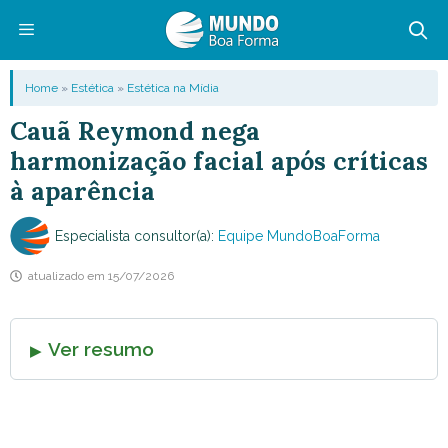
Pular
para
o
Menu
Home
»
Estética
»
Estética na Mídia
conteúdo
Cauã Reymond nega
harmonização facial após críticas
à aparência
Especialista consultor(a):
Equipe MundoBoaForma
atualizado em
15/07/2026
Ver resumo