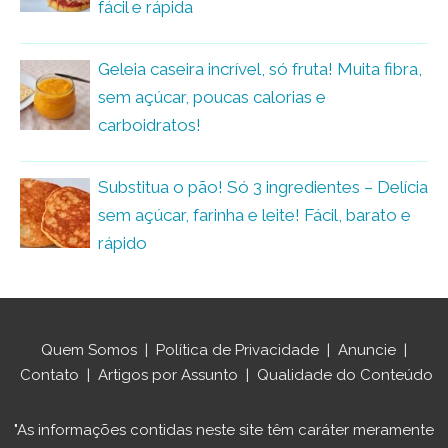
fácil e rápida
Geleia caseira incrível, só fruta! Muita fibra,
sem açúcar, poucas calorias e
carboidratos!
Substitua o pão! Só 3 ingredientes – Delícia
sem açúcar, farinha e leite! Fácil, barato e
rápido
Quem Somos
|
Política de Privacidade
|
Anuncie
|
Contato
|
Artigos por Assunto
|
Qualidade do Conteúdo
"As informações contidas neste site têm caráter meramente