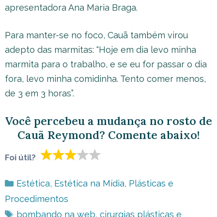
apresentadora Ana Maria Braga.
Para manter-se no foco, Cauã também virou
adepto das marmitas: “Hoje em dia levo minha
marmita para o trabalho, e se eu for passar o dia
fora, levo minha comidinha. Tento comer menos,
de 3 em 3 horas”.
Você percebeu a mudança no rosto de
Cauã Reymond? Comente abaixo!
Foi útil?
Categorias
Estética
,
Estética na Mídia
,
Plásticas e
Procedimentos
Tags
bombando na web
,
cirurgias plásticas e