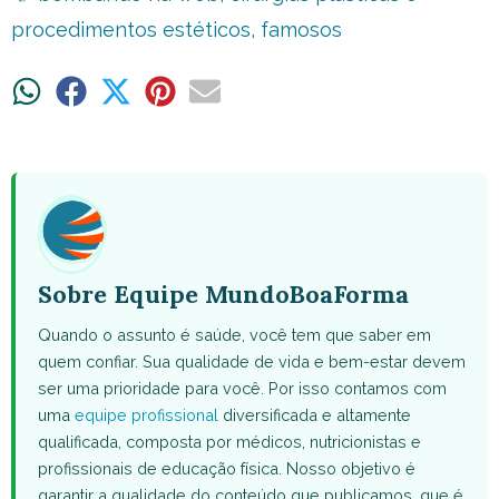
procedimentos estéticos
,
famosos
Share
Share
Share
Share
Share
on
on
on
on
on
WhatsApp
Facebook
X
Pinterest
Email
(Twitter)
Sobre Equipe MundoBoaForma
Quando o assunto é saúde, você tem que saber em
quem confiar. Sua qualidade de vida e bem-estar devem
ser uma prioridade para você. Por isso contamos com
uma
equipe profissional
diversificada e altamente
qualificada, composta por médicos, nutricionistas e
profissionais de educação física. Nosso objetivo é
garantir a qualidade do conteúdo que publicamos, que é