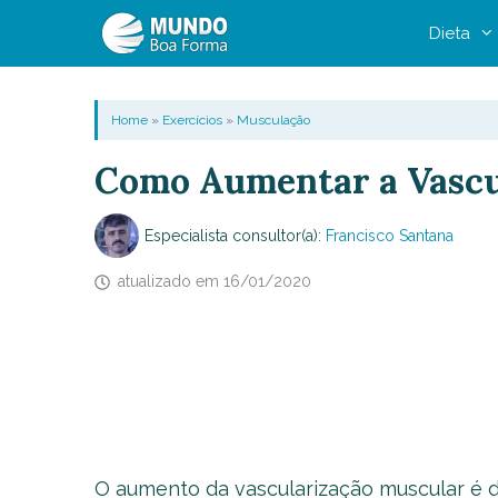
Pular
Dieta
para
o
conteúdo
Home
»
Exercícios
»
Musculação
Como Aumentar a Vascu
Especialista consultor(a):
Francisco Santana
atualizado em
16/01/2020
O aumento da vascularização muscular é d