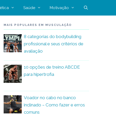
ética
Saúde
Motivação
MAIS POPULARES EM MUSCULAÇÃO
8 categorias do bodybuilding
profissional e seus critérios de
avaliação
10 opções de treino ABCDE
para hipertrofia
Voador no cabo no banco
inclinado – Como fazer e erros
comuns