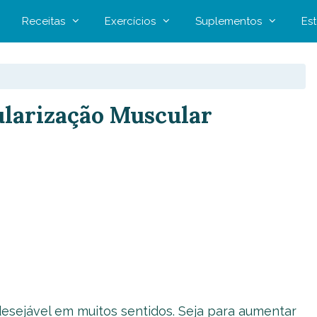
Receitas
Exercícios
Suplementos
Est
larização Muscular
esejável em muitos sentidos. Seja para aumentar