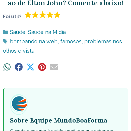
ao de Elton John? Comente abaixo!
Foi útil?
Categorias
Saúde
,
Saúde na Mídia
Tags
bombando na web
,
famosos
,
problemas nos
olhos e vista
Share
Share
Share
Share
Share
on
on
on
on
on
WhatsApp
Facebook
X
Pinterest
Email
(Twitter)
Sobre Equipe MundoBoaForma
Quando o assunto é saúde, você tem que saber em