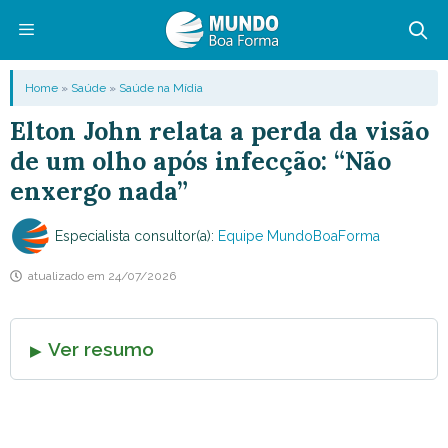
Pular
para
o
Menu
Home
»
Saúde
»
Saúde na Mídia
conteúdo
Elton John relata a perda da visão
de um olho após infecção: “Não
enxergo nada”
Especialista consultor(a):
Equipe MundoBoaForma
atualizado em
24/07/2026
Ver resumo