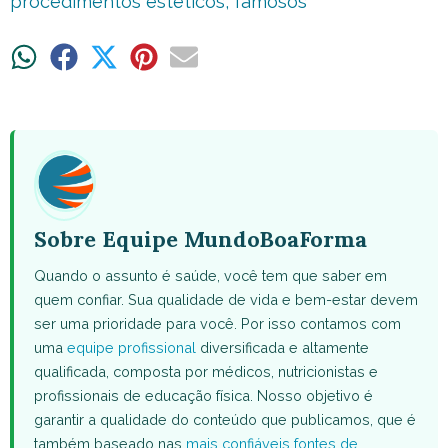
procedimentos estéticos
,
famosos
Share
Share
Share
Share
Share
on
on
on
on
on
WhatsApp
Facebook
X
Pinterest
Email
(Twitter)
Sobre Equipe MundoBoaForma
Quando o assunto é saúde, você tem que saber em
quem confiar. Sua qualidade de vida e bem-estar devem
ser uma prioridade para você. Por isso contamos com
uma
equipe profissional
diversificada e altamente
qualificada, composta por médicos, nutricionistas e
profissionais de educação física. Nosso objetivo é
garantir a qualidade do conteúdo que publicamos, que é
também baseado nas
mais confiáveis fontes de