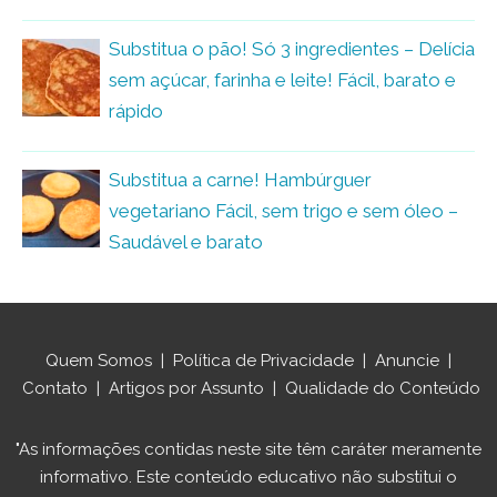
Substitua o pão! Só 3 ingredientes – Delícia
sem açúcar, farinha e leite! Fácil, barato e
rápido
Substitua a carne! Hambúrguer
vegetariano Fácil, sem trigo e sem óleo –
Saudável e barato
Quem Somos
|
Política de Privacidade
|
Anuncie
|
Contato
|
Artigos por Assunto
|
Qualidade do Conteúdo
"As informações contidas neste site têm caráter meramente
informativo. Este conteúdo educativo não substitui o