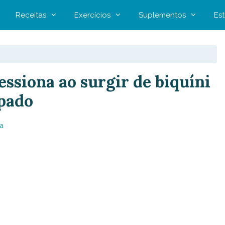
Receitas
Exercícios
Suplementos
Est
siona ao surgir de biquíni
pado
a