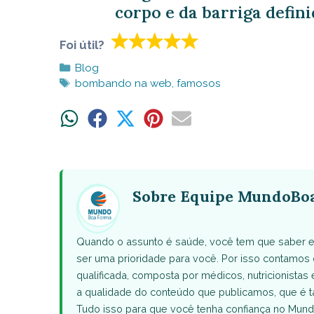
corpo e da barriga defin
Foi útil?
Categorias
Blog
Tags
bombando na web
,
famosos
Share
Share
Share
Share
Share
on
on
on
on
on
WhatsApp
Facebook
X
Pinterest
Email
(Twitter)
Sobre Equipe MundoBo
Quando o assunto é saúde, você tem que saber e
ser uma prioridade para você. Por isso contamo
qualificada, composta por médicos, nutricionistas 
a qualidade do conteúdo que publicamos, que 
Tudo isso para que você tenha confiança no Mund