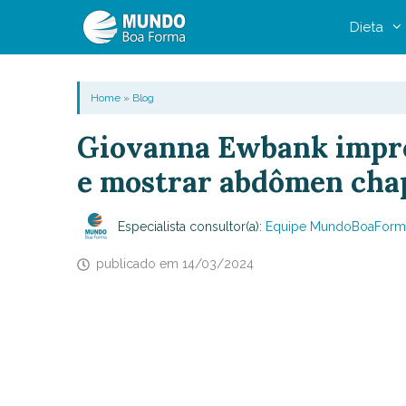
Pular
Dieta
para
o
conteúdo
Home
»
Blog
Giovanna Ewbank impres
e mostrar abdômen cha
Especialista consultor(a):
Equipe MundoBoaForm
publicado em
14/03/2024