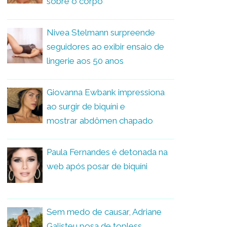
sobre o corpo
Nivea Stelmann surpreende
seguidores ao exibir ensaio de
lingerie aos 50 anos
Giovanna Ewbank impressiona
ao surgir de biquíni e
mostrar abdômen chapado
Paula Fernandes é detonada na
web após posar de biquíni
Sem medo de causar, Adriane
Galisteu posa de topless,