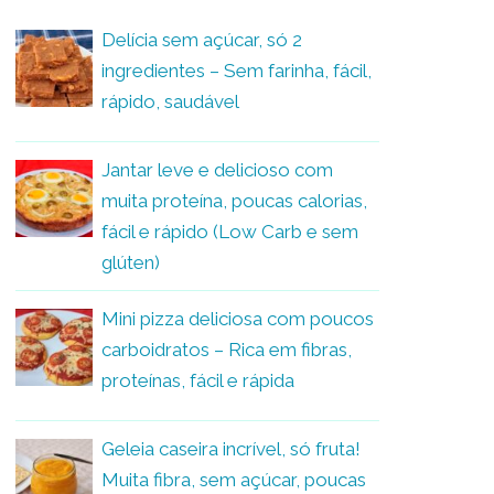
Delícia sem açúcar, só 2
ingredientes – Sem farinha, fácil,
rápido, saudável
Jantar leve e delicioso com
muita proteína, poucas calorias,
fácil e rápido (Low Carb e sem
glúten)
Mini pizza deliciosa com poucos
carboidratos – Rica em fibras,
proteínas, fácil e rápida
Geleia caseira incrível, só fruta!
Muita fibra, sem açúcar, poucas