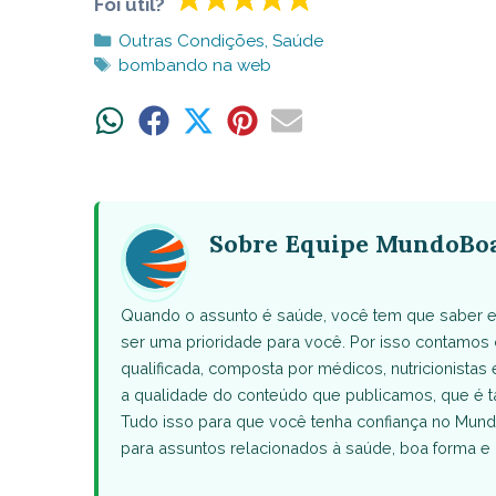
Foi útil?
Categorias
Outras Condições
,
Saúde
Tags
bombando na web
Share
Share
Share
Share
Share
on
on
on
on
on
WhatsApp
Facebook
X
Pinterest
Email
(Twitter)
Sobre Equipe MundoBo
Quando o assunto é saúde, você tem que saber e
ser uma prioridade para você. Por isso contamo
qualificada, composta por médicos, nutricionistas 
a qualidade do conteúdo que publicamos, que 
Tudo isso para que você tenha confiança no Mund
para assuntos relacionados à saúde, boa forma e 