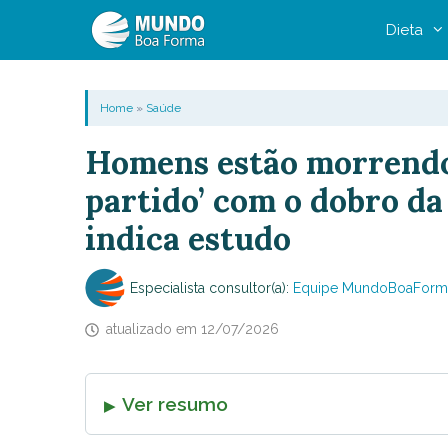
Pular
Dieta
para
o
conteúdo
Home
»
Saúde
Homens estão morrendo
partido’ com o dobro da
indica estudo
Especialista consultor(a):
Equipe MundoBoaForm
atualizado em
12/07/2026
Ver resumo