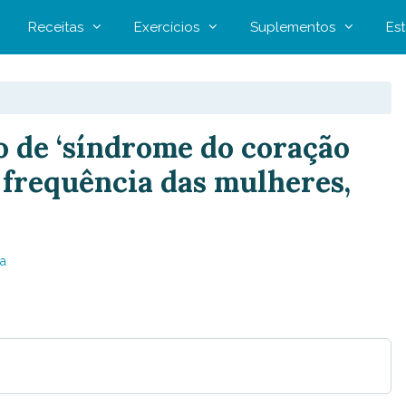
Receitas
Exercícios
Suplementos
Est
 de ‘síndrome do coração
 frequência das mulheres,
a