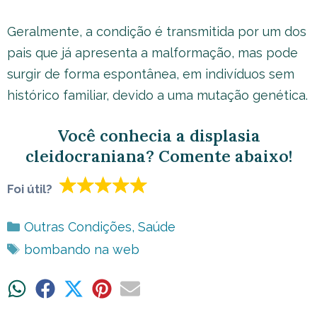
Geralmente, a condição é transmitida por um dos
pais que já apresenta a malformação, mas pode
surgir de forma espontânea, em indivíduos sem
histórico familiar, devido a uma mutação genética.
Você conhecia a displasia
cleidocraniana? Comente abaixo!
Foi útil?
Categorias
Outras Condições
,
Saúde
Tags
bombando na web
Share
Share
Share
Share
Share
on
on
on
on
on