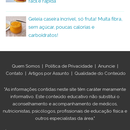
fácil e rápida
Geleia caseira incrível, só fruta! Muita fibra,
sem açúcar, poucas calorias e
carboidratos!
Quem Somos
|
Política de Privacidade
|
Anuncie
|
Contato
|
Artigos por Assunto
|
Qualidade do Conteúdo
"As informações contidas neste site têm caráter meramente
informativo. Este conteúdo educativo não substitui o
aconselhamento e acompanhamento de médicos,
nutricionistas, psicólogos, profissionais de educação física e
outros especialistas da área."