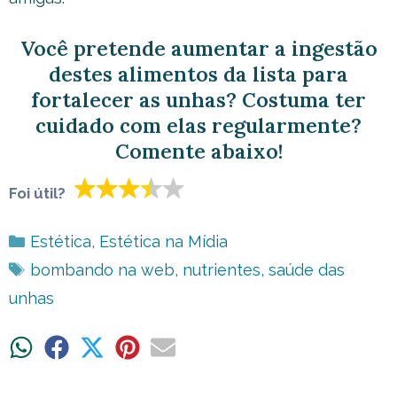
Você pretende aumentar a ingestão
destes alimentos da lista para
fortalecer as unhas? Costuma ter
cuidado com elas regularmente?
Comente abaixo!
Foi útil?
Categorias
Estética
,
Estética na Mídia
Tags
bombando na web
,
nutrientes
,
saúde das
unhas
Share
Share
Share
Share
Share
on
on
on
on
on