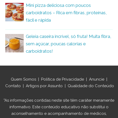
Mini pizza deliciosa com poucos
carboidratos – Rica em fibras, proteínas,
fácil e rápida
Geleia caseira incrível, só fruta! Muita fibra,
sem açúcar, poucas calorias e
carboidratos!
Quem Somos
|
Política de Privacidade
|
Anuncie
|
Contato
|
Artigos por Assunto
|
Qualidade do Conteúdo
"As informações contidas neste site têm caráter meramente
informativo. Este conteúdo educativo não substitui o
aconselhamento e acompanhamento de médicos,