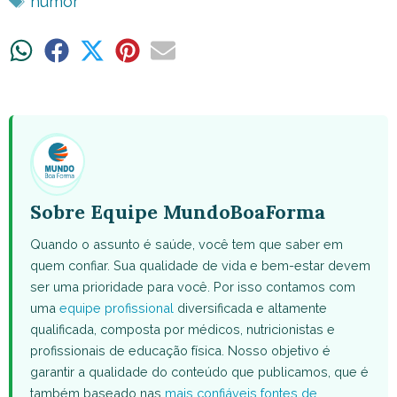
humor
Share
Share
Share
Share
Share
on
on
on
on
on
WhatsApp
Facebook
X
Pinterest
Email
(Twitter)
Sobre Equipe MundoBoaForma
Quando o assunto é saúde, você tem que saber em
quem confiar. Sua qualidade de vida e bem-estar devem
ser uma prioridade para você. Por isso contamos com
uma
equipe profissional
diversificada e altamente
qualificada, composta por médicos, nutricionistas e
profissionais de educação física. Nosso objetivo é
garantir a qualidade do conteúdo que publicamos, que é
também baseado nas
mais confiáveis fontes de