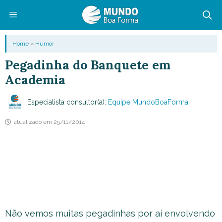
Pular
para
o
Menu
Home
»
Humor
conteúdo
Pegadinha do Banquete em
Academia
Especialista consultor(a):
Equipe MundoBoaForma
atualizado em
25/11/2014
Não vemos muitas pegadinhas por aí envolvendo