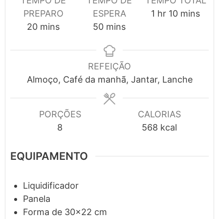
TEMPO DE
TEMPO DE
TEMPO TOTAL
hour
minutes
PREPARO
ESPERA
1
hr
10
mins
minutes
minutes
20
mins
50
mins
REFEIÇÃO
Almoço, Café da manhã, Jantar, Lanche
PORÇÕES
CALORIAS
8
568
kcal
EQUIPAMENTO
Liquidificador
Panela
Forma
de 30×22 cm