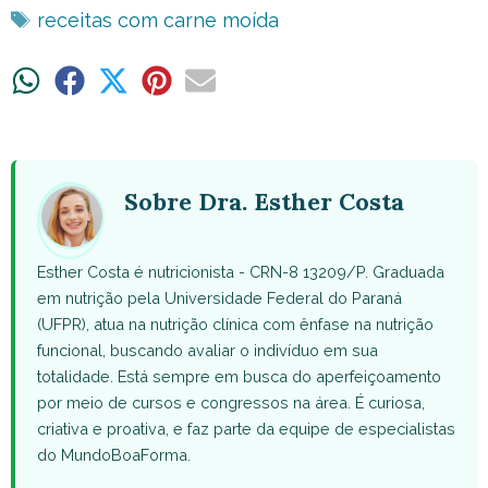
Tags
receitas com carne moída
Share
Share
Share
Share
Share
on
on
on
on
on
WhatsApp
Facebook
X
Pinterest
Email
(Twitter)
Sobre Dra. Esther Costa
Esther Costa é nutricionista - CRN-8 13209/P. Graduada
em nutrição pela Universidade Federal do Paraná
(UFPR), atua na nutrição clínica com ênfase na nutrição
funcional, buscando avaliar o indivíduo em sua
totalidade. Está sempre em busca do aperfeiçoamento
por meio de cursos e congressos na área. É curiosa,
criativa e proativa, e faz parte da equipe de especialistas
do MundoBoaForma.