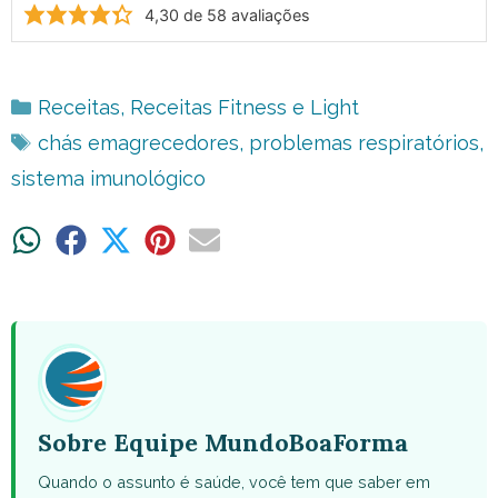
4,30
de
58
avaliações
Categorias
Receitas
,
Receitas Fitness e Light
Tags
chás emagrecedores
,
problemas respiratórios
,
sistema imunológico
Share
Share
Share
Share
Share
on
on
on
on
on
WhatsApp
Facebook
X
Pinterest
Email
(Twitter)
Sobre Equipe MundoBoaForma
Quando o assunto é saúde, você tem que saber em