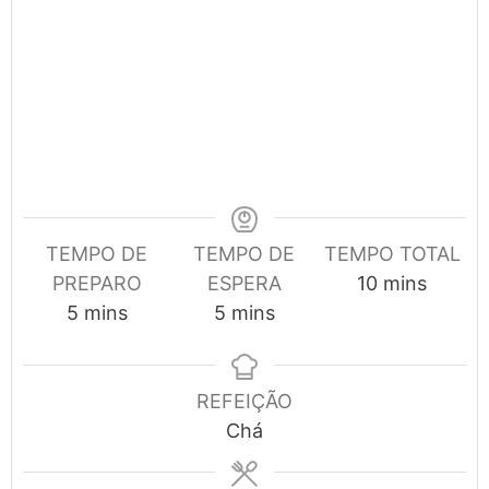
TEMPO DE
TEMPO DE
TEMPO TOTAL
minutes
PREPARO
ESPERA
10
mins
minutes
minutes
5
mins
5
mins
REFEIÇÃO
Chá