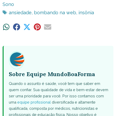
Sono
Tags
ansiedade
,
bombando na web
,
insônia
Share
Share
Share
Share
Share
on
on
on
on
on
WhatsApp
Facebook
X
Pinterest
Email
(Twitter)
Sobre Equipe MundoBoaForma
Quando o assunto é saúde, você tem que saber em
quem confiar. Sua qualidade de vida e bem-estar devem
ser uma prioridade para você. Por isso contamos com
uma
equipe profissional
diversificada e altamente
qualificada, composta por médicos, nutricionistas e
profissionais de educação física. Nosso objetivo é