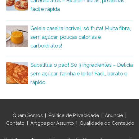
carboidratos – Rica em fibras, proteínas,
fácil e rápida
Geleia caseira incrível, só fruta! Muita fibra,
sem açúcar, poucas calorias e
carboidratos!
Substitua o pão! Só 3 ingredientes – Delícia
sem açúcar, farinha e leite! Fácil, barato e
rápido
Quem Somos
|
Política de Privacidade
|
Anuncie
|
Contato
|
Artigos por Assunto
|
Qualidade do Conteúdo