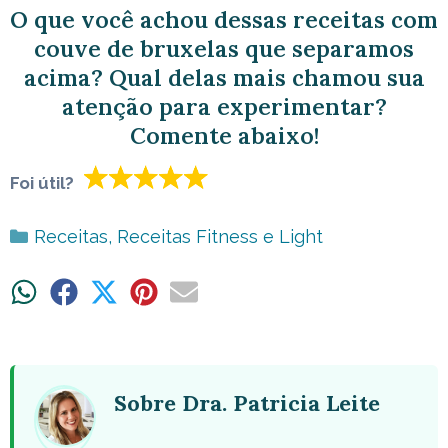
O que você achou dessas receitas com
couve de bruxelas que separamos
acima? Qual delas mais chamou sua
atenção para experimentar?
Comente abaixo!
Foi útil?
Categorias
Receitas
,
Receitas Fitness e Light
Share
Share
Share
Share
Share
on
on
on
on
on
WhatsApp
Facebook
X
Pinterest
Email
(Twitter)
Sobre Dra. Patricia Leite