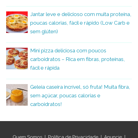
Jantar leve e delicioso com muita proteína,
poucas calorias, fácil e rápido (Low Carb e
sem glúten)
Mini pizza deliciosa com poucos
carboidratos – Rica em fibras, proteínas,
fácil e rápida
Geleia caseira incrível, só fruta! Muita fibra,
sem açúcar, poucas calorias e
carboidratos!
Quem Somos
|
Política de Privacidade
|
Anuncie
|