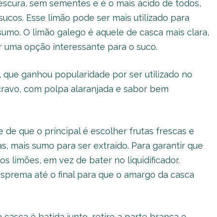
 escura, sem sementes e é o mais ácido de todos,
ucos. Esse limão pode ser mais utilizado para
sumo. O limão galego é aquele de casca mais clara,
 uma opção interessante para o suco.
o, que ganhou popularidade por ser utilizado no
 cravo, com polpa alaranjada e sabor bem
 de que o principal é escolher frutas frescas e
, mais sumo para ser extraído. Para garantir que
 limões, em vez de bater no liquidificador.
sprema até o final para que o amargo da casca
 casca é batida junto, retire a parte branca e