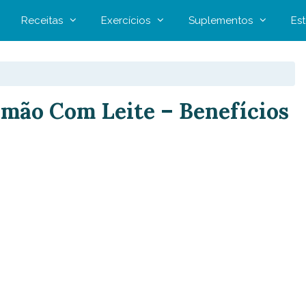
Receitas
Exercícios
Suplementos
Est
imão Com Leite – Benefícios