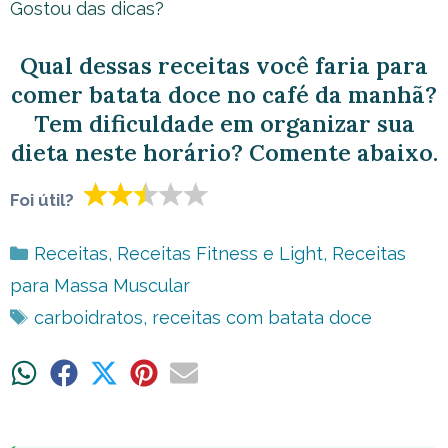
Gostou das dicas?
Qual dessas receitas você faria para
comer batata doce no café da manhã?
Tem dificuldade em organizar sua
dieta neste horário? Comente abaixo.
Foi útil?
Categorias
Receitas
,
Receitas Fitness e Light
,
Receitas
para Massa Muscular
Tags
carboidratos
,
receitas com batata doce
Share
Share
Share
Share
Share
on
on
on
on
on
WhatsApp
Facebook
X
Pinterest
Email