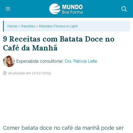
Pular
para
o
Menu
Home
»
Receitas
»
Receitas Fitness e Light
conteúdo
9 Receitas com Batata Doce no
Café da Manhã
Especialista consultor(a):
Dra. Patricia Leite
atualizado em
17/12/2019
Comer batata doce no café da manhã pode ser