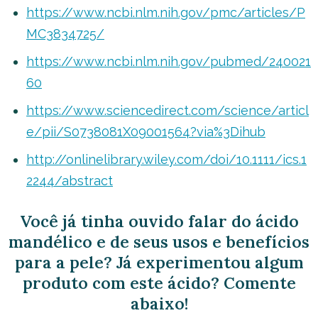
https://www.ncbi.nlm.nih.gov/pmc/articles/P
MC3834725/
https://www.ncbi.nlm.nih.gov/pubmed/240021
60
https://www.sciencedirect.com/science/articl
e/pii/S0738081X09001564?via%3Dihub
http://onlinelibrary.wiley.com/doi/10.1111/ics.1
2244/abstract
Você já tinha ouvido falar do ácido
mandélico e de seus usos e benefícios
para a pele? Já experimentou algum
produto com este ácido? Comente
abaixo!