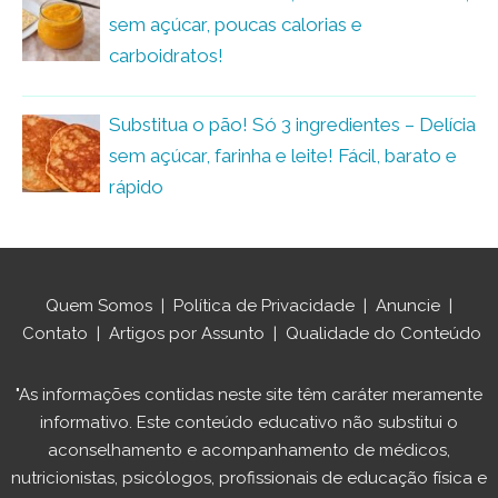
sem açúcar, poucas calorias e
carboidratos!
Substitua o pão! Só 3 ingredientes – Delícia
sem açúcar, farinha e leite! Fácil, barato e
rápido
Quem Somos
|
Política de Privacidade
|
Anuncie
|
Contato
|
Artigos por Assunto
|
Qualidade do Conteúdo
"As informações contidas neste site têm caráter meramente
informativo. Este conteúdo educativo não substitui o
aconselhamento e acompanhamento de médicos,
nutricionistas, psicólogos, profissionais de educação física e