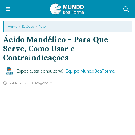
Pular
para
o
Menu
Home
»
Estética
»
Pele
conteúdo
Ácido Mandélico – Para Que
Serve, Como Usar e
Contraindicações
Especialista consultor(a):
Equipe MundoBoaForma
publicado em
28/05/2018