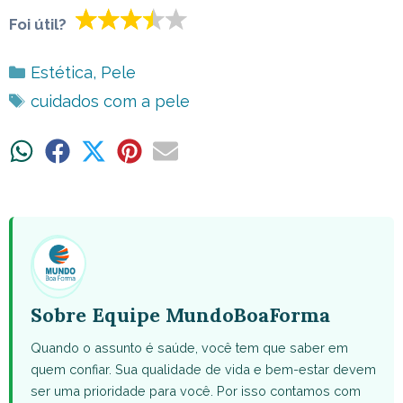
Foi útil?
Categorias
Estética
,
Pele
Tags
cuidados com a pele
Share
Share
Share
Share
Share
on
on
on
on
on
WhatsApp
Facebook
X
Pinterest
Email
(Twitter)
Sobre Equipe MundoBoaForma
Quando o assunto é saúde, você tem que saber em
quem confiar. Sua qualidade de vida e bem-estar devem
ser uma prioridade para você. Por isso contamos com