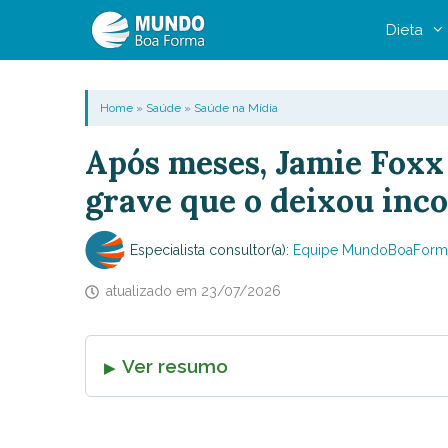
Pular
Dieta
para
o
conteúdo
Home
»
Saúde
»
Saúde na Mídia
Após meses, Jamie Foxx
grave que o deixou inco
Especialista consultor(a):
Equipe MundoBoaForm
atualizado em
23/07/2026
Ver resumo