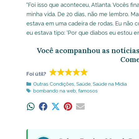
“Foi isso que aconteceu, Atlanta. Vocês fi
minha vida. De 20 dias, não me lembro. Ma
estava em uma cadeira de rodas. Eu não c
eu estava tipo: ‘Por que diabos eu estou e
Você acompanhou as notícias
Come
Foi útil?
Categorias
Outras Condições
,
Saúde
,
Saúde na Mídia
Tags
bombando na web
,
famosos
Share
Share
Share
Share
Share
on
on
on
on
on
WhatsApp
Facebook
X
Pinterest
Email
(Twitter)