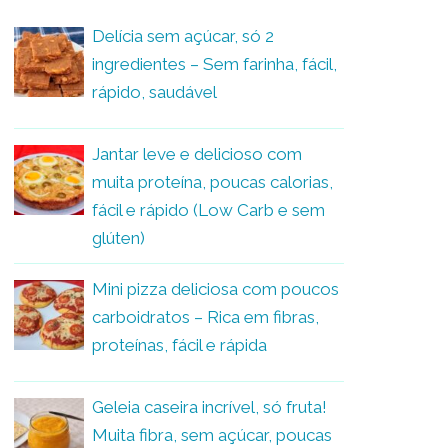
Delícia sem açúcar, só 2
ingredientes – Sem farinha, fácil,
rápido, saudável
Jantar leve e delicioso com
muita proteína, poucas calorias,
fácil e rápido (Low Carb e sem
glúten)
Mini pizza deliciosa com poucos
carboidratos – Rica em fibras,
proteínas, fácil e rápida
Geleia caseira incrível, só fruta!
Muita fibra, sem açúcar, poucas