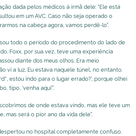
cação dada pelos médicos à irmã dele: “Ele está
sultou em um AVC. Caso não seja operado o
trarmos na cabeça agora, vamos perdê-lo”.
assou todo o período do procedimento do lado de
ndo. Foxx, por sua vez, teve uma experiência
passou diante dos meus olhos. Era meio
ão vi a luz. Eu estava naquele túnel, no entanto.
d*, estou indo para o lugar errado?’, porque olhei
o, tipo, ‘venha aqui'”.
descobrimos de onde estava vindo, mas ele teve um
, mas será o pior ano da vida dele”.
 despertou no hospital completamente confuso.