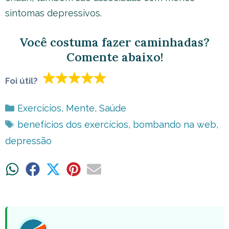
sintomas depressivos.
Você costuma fazer caminhadas?
Comente abaixo!
Foi útil?
Categorias
Exercícios
,
Mente
,
Saúde
Tags
benefícios dos exercícios
,
bombando na web
,
depressão
Share
Share
Share
Share
Share
on
on
on
on
on
WhatsApp
Facebook
X
Pinterest
Email
(Twitter)