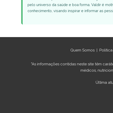
pelo universo da saúde e boa forma. Valdir é moti
conhecimento, visando inspirar e informar as pes
Quem Somos
|
Polític
"As informações contidas neste site têm ca
médicos, nutricion
Última at