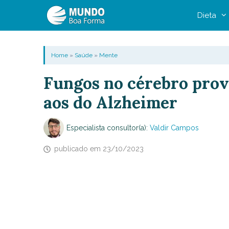
Pular
Dieta
para
o
conteúdo
Home
»
Saúde
»
Mente
Fungos no cérebro pro
aos do Alzheimer
Especialista consultor(a):
Valdir Campos
publicado em
23/10/2023