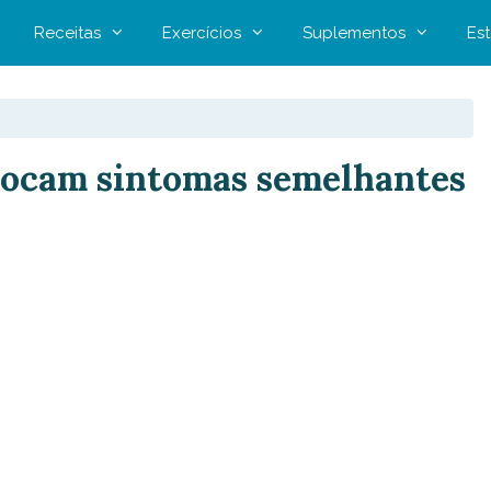
Receitas
Exercícios
Suplementos
Est
vocam sintomas semelhantes