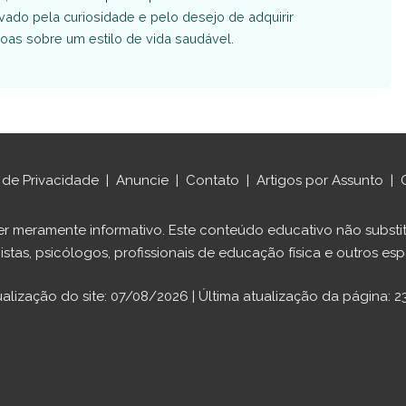
vado pela curiosidade e pelo desejo de adquirir
soas sobre um estilo de vida saudável.
a de Privacidade
|
Anuncie
|
Contato
|
Artigos por Assunto
|
ráter meramente informativo. Este conteúdo educativo não sub
istas, psicólogos, profissionais de educação física e outros espe
ualização do site: 07/08/2026 | Última atualização da página: 