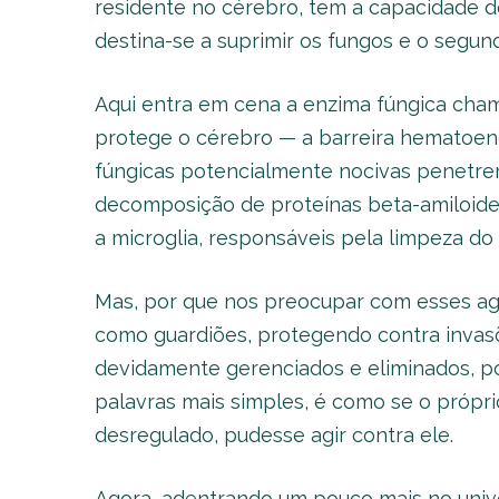
residente no cérebro, tem a capacidade d
destina-se a suprimir os fungos e o segun
Aqui entra em cena a enzima fúngica cham
protege o cérebro — a barreira hematoenc
fúngicas potencialmente nocivas penetre
decomposição de proteínas beta-amiloides,
a microglia, responsáveis pela limpeza do
Mas, por que nos preocupar com esses ag
como guardiões, protegendo contra invasõ
devidamente gerenciados e eliminados, po
palavras mais simples, é como se o própr
desregulado, pudesse agir contra ele.
Agora, adentrando um pouco mais no unive