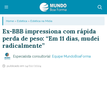
Pular
para
o
Menu
Home
»
Estética
»
Estética na Mídia
conteúdo
Ex-BBB impressiona com rápida
perda de peso: “Em 11 dias, mudei
radicalmente”
Especialista consultor(a):
Equipe MundoBoaForma
publicado em
14/02/2024