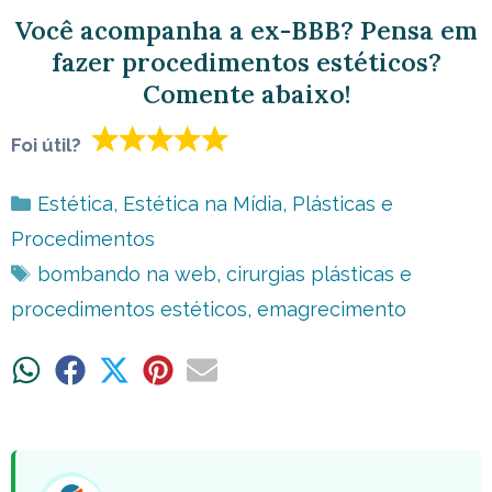
Você acompanha a ex-BBB? Pensa em
fazer procedimentos estéticos?
Comente abaixo!
Foi útil?
Categorias
Estética
,
Estética na Mídia
,
Plásticas e
Procedimentos
Tags
bombando na web
,
cirurgias plásticas e
procedimentos estéticos
,
emagrecimento
Share
Share
Share
Share
Share
on
on
on
on
on
WhatsApp
Facebook
X
Pinterest
Email
(Twitter)