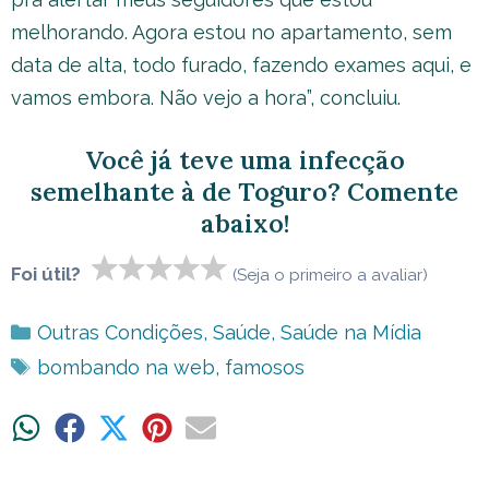
melhorando. Agora estou no apartamento, sem
data de alta, todo furado, fazendo exames aqui, e
vamos embora. Não vejo a hora”, concluiu.
Você já teve uma infecção
semelhante à de Toguro? Comente
abaixo!
Foi útil?
(Seja o primeiro a avaliar)
Categorias
Outras Condições
,
Saúde
,
Saúde na Mídia
Tags
bombando na web
,
famosos
Share
Share
Share
Share
Share
on
on
on
on
on