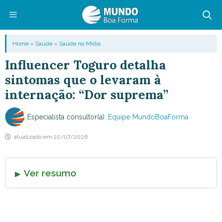
Pular
para
o
Menu
Home
»
Saúde
»
Saúde na Mídia
conteúdo
Influencer Toguro detalha
sintomas que o levaram à
internação: “Dor suprema”
Especialista consultor(a):
Equipe MundoBoaForma
atualizado em
22/07/2026
Ver resumo