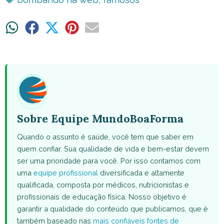
Share
Share
Share
Share
Share
on
on
on
on
on
WhatsApp
Facebook
X
Pinterest
Email
(Twitter)
Sobre Equipe MundoBoaForma
Quando o assunto é saúde, você tem que saber em
quem confiar. Sua qualidade de vida e bem-estar devem
ser uma prioridade para você. Por isso contamos com
uma
equipe profissional
diversificada e altamente
qualificada, composta por médicos, nutricionistas e
profissionais de educação física. Nosso objetivo é
garantir a qualidade do conteúdo que publicamos, que é
também baseado nas
mais confiáveis fontes de