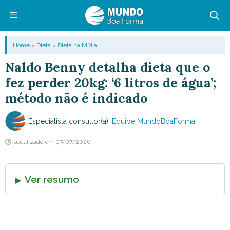
Pular
para
o
Menu
Home
»
Dieta
»
Dieta na Mídia
conteúdo
Naldo Benny detalha dieta que o
fez perder 20kg: ‘6 litros de água’;
método não é indicado
Especialista consultor(a):
Equipe MundoBoaForma
atualizado em
07/07/2026
Ver resumo