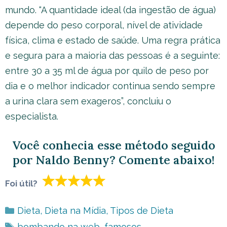
mundo. “A quantidade ideal (da ingestão de água)
depende do peso corporal, nível de atividade
física, clima e estado de saúde. Uma regra prática
e segura para a maioria das pessoas é a seguinte:
entre 30 a 35 ml de água por quilo de peso por
dia e o melhor indicador continua sendo sempre
a urina clara sem exageros”, concluiu o
especialista.
Você conhecia esse método seguido
por Naldo Benny? Comente abaixo!
Foi útil?
Categorias
Dieta
,
Dieta na Mídia
,
Tipos de Dieta
Tags
bombando na web
,
famosos