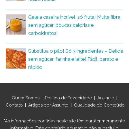
Geleia caseira incrível, só fruta! Muita fibra,
sem açúcar, poucas calorias e
carboidratos!
Substitua o pão! Só 3 ingredientes – Delícia
sem açúcar, farinha e leite! Fácil, barato e
rápido
Quem Somos
|
Política de Privacidade
|
Anuncie
|
Contato
|
Artigos por Assunto
|
Qualidade do Conteúdo
"As informações contidas neste site têm caráter meramente
informativo. Este conteúdo educativo não substitui o