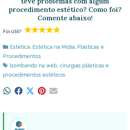
teve problemas com algum
procedimento estético? Como foi?
Comente abaixo!
Foi útil?
Categorias
Estética
,
Estética na Mídia
,
Plásticas e
Procedimentos
Tags
bombando na web
,
cirurgias plásticas e
procedimentos estéticos
Share
Share
Share
Share
Share
on
on
on
on
on
WhatsApp
Facebook
X
Pinterest
Email
(Twitter)