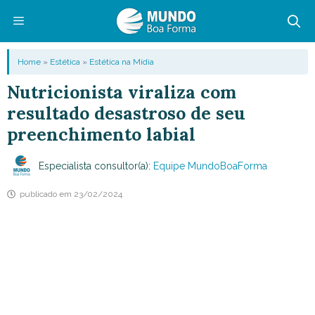
Pular
para
o
Menu
Home
»
Estética
»
Estética na Mídia
conteúdo
Nutricionista viraliza com
resultado desastroso de seu
preenchimento labial
Especialista consultor(a):
Equipe MundoBoaForma
publicado em
23/02/2024