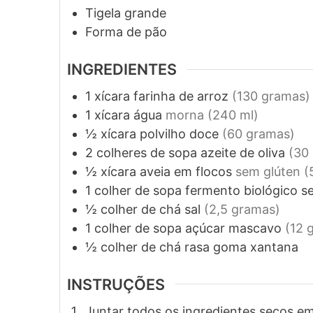
Tigela grande
Forma de pão
INGREDIENTES
1
xícara
farinha de arroz
(130 gramas)
1
xícara
água
morna (240 ml)
½
xícara
polvilho doce
(60 gramas)
2
colheres de sopa
azeite de oliva
(30 
½
xícara
aveia em flocos
sem glúten (
1
colher de sopa
fermento biológico s
½
colher de chá
sal
(2,5 gramas)
1
colher de sopa
açúcar mascavo
(12 
½
colher de chá rasa
goma xantana
INSTRUÇÕES
Juntar todos os ingredientes secos em