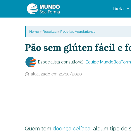
Pular
Dieta
para
o
conteúdo
Home
»
Receitas
»
Receitas Vegetarianas
Pão sem glúten fácil e f
Especialista consultor(a):
Equipe MundoBoaForm
atualizado em
21/10/2020
Quem tem
doença celíaca
, algum tipo de 