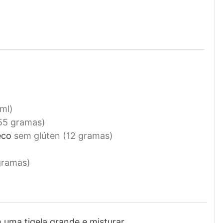
ml)
55 gramas)
eco
sem glúten (12 gramas)
gramas)
 uma tigela grande e misturar.