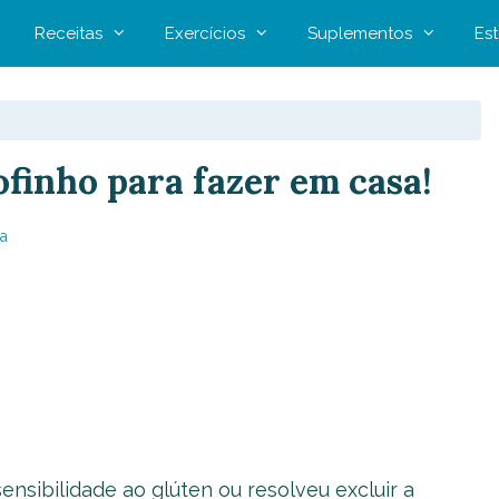
Receitas
Exercícios
Suplementos
Est
ofinho para fazer em casa!
a
sensibilidade ao glúten ou resolveu excluir a